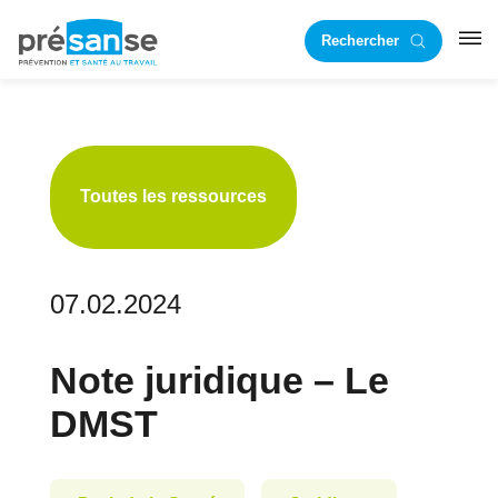
Passer
Passer
Rechercher
à
au
RST
la
contenu
navigation
principal
principale
Toutes les ressources
07.02.2024
Note juridique – Le
DMST