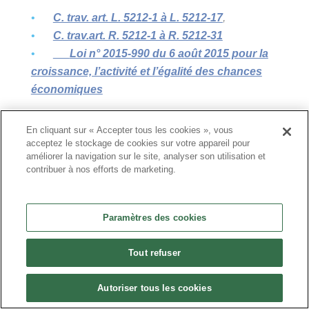
C. trav. art. L. 5212-1 à L. 5212-17
,
C. trav.art. R. 5212-1 à R. 5212-31
Loi n° 2015-990 du 6 août 2015 pour la
croissance, l’activité et l’égalité des chances
économiques
– ·
Loi n°2015-655 du 10 juin 2015 relatif
En cliquant sur « Accepter tous les cookies », vous
acceptez le stockage de cookies sur votre appareil pour
aux établissements assujettis à
améliorer la navigation sur le site, analyser son utilisation et
l’obligationd’emploi des travailleurs
contribuer à nos efforts de marketing.
handicapés
Paramètres des cookies
Loi n°2005-102 du 11 février 2005 pour
l’égalité des droits et des chances
Tout refuser
er
Décret n° 2016-1192 du 1
septembre 2016
relatif aux dépenses déductibles de la
Autoriser tous les cookies
contribution
(…)