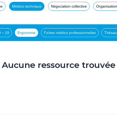
ue
Médico-technique
Négociation collective
Organisation
 – 19
Ergonomie
Fiches médico professionnelles
Thésau
Aucune ressource trouvée