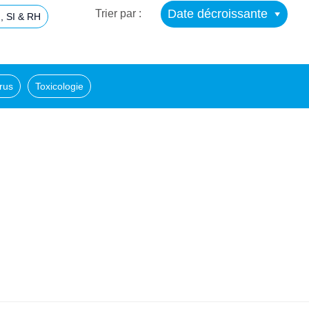
Date décroissante
Trier par :
, SI & RH
rus
Toxicologie