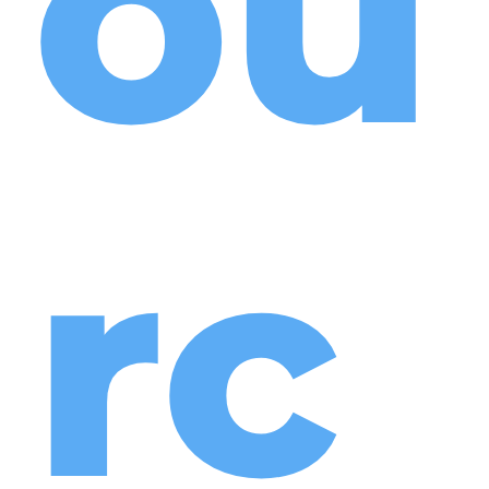
ou
rc