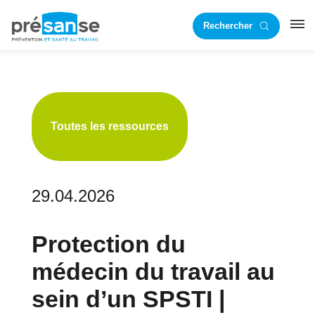
Passer
Passer
Rechercher
à
au
RST
la
contenu
navigation
principal
principale
Toutes les ressources
29.04.2026
Protection du
médecin du travail au
sein d’un SPSTI |