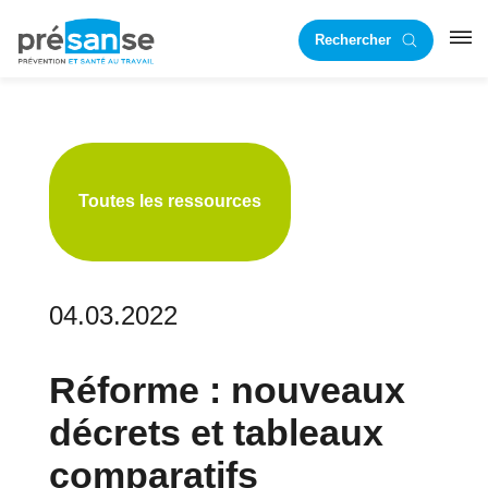
Passer
Passer
Rechercher
à
au
RST
la
contenu
navigation
principal
principale
Toutes les ressources
04.03.2022
Réforme : nouveaux
décrets et tableaux
comparatifs