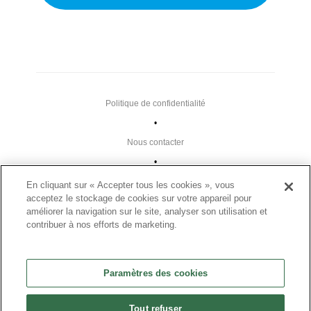
Politique de confidentialité
•
Nous contacter
•
Liens utiles
En cliquant sur « Accepter tous les cookies », vous
acceptez le stockage de cookies sur votre appareil pour
•
améliorer la navigation sur le site, analyser son utilisation et
Plan du site
contribuer à nos efforts de marketing.
Paramètres des cookies
•
Paramètres des cookies
FAQ
•
Tout refuser