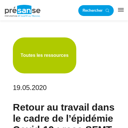
Passer
Passer
Rechercher
à
au
RST
la
contenu
navigation
principal
principale
Toutes les ressources
19.05.2020
Retour au travail dans
le cadre de l’épidémie