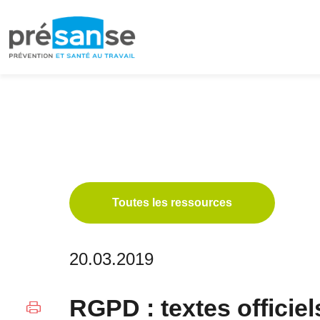
Passer
Passer
à
au
la
contenu
navigation
principal
principale
Toutes les ressources
20.03.2019
RGPD : textes officiel