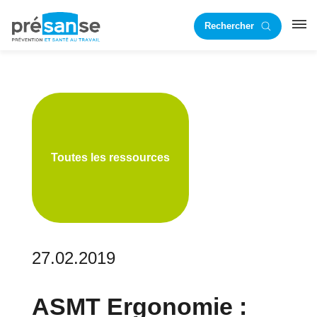
Passer
Passer
Rechercher
à
au
RST
la
contenu
navigation
principal
principale
Toutes les ressources
27.02.2019
ASMT Ergonomie :