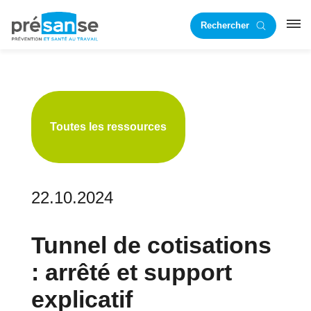
Passer
Passer
Rechercher
à
au
RST
la
contenu
navigation
principal
principale
Toutes les ressources
22.10.2024
Tunnel de cotisations
: arrêté et support
explicatif