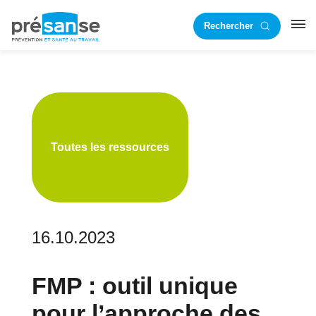
Passer
Passer
Rechercher
à
au
RST
la
contenu
navigation
principal
principale
Toutes les ressources
16.10.2023
FMP : outil unique
pour l’approche des