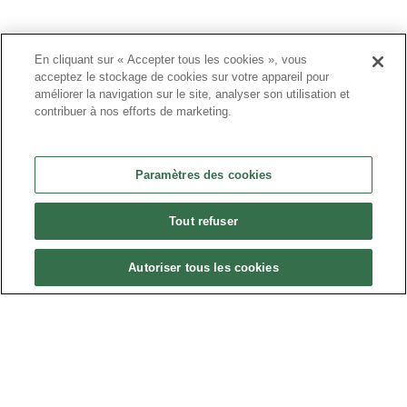
Politique de confidentialité
En cliquant sur « Accepter tous les cookies », vous
•
acceptez le stockage de cookies sur votre appareil pour
Nous contacter
améliorer la navigation sur le site, analyser son utilisation et
contribuer à nos efforts de marketing.
•
Liens utiles
•
Paramètres des cookies
Plan du site
Paramètres des cookies
Tout refuser
•
Autoriser tous les cookies
FAQ
•
CGU
•
Mentions légales
•