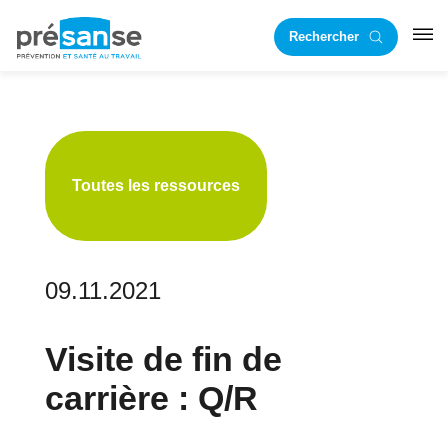
Passer
Passer
Rechercher
à
au
RST
la
contenu
navigation
principal
principale
Toutes les ressources
09.11.2021
Visite de fin de
carrière : Q/R