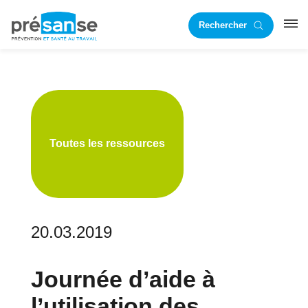
Passer
Passer
Rechercher
à
au
RST
la
contenu
navigation
principal
principale
Toutes les ressources
20.03.2019
Journée d’aide à
l’utilisation des