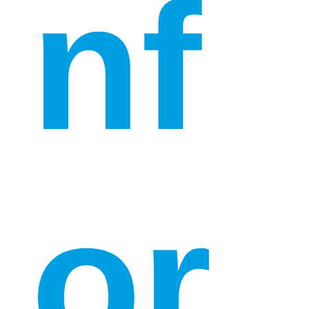
nf
or