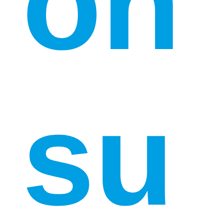
on
su