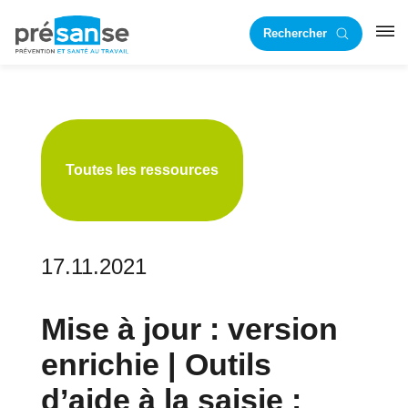
Passer
Passer
Rechercher
à
au
RST
la
contenu
navigation
principal
principale
Toutes les ressources
17.11.2021
Mise à jour : version
enrichie | Outils
d’aide à la saisie :