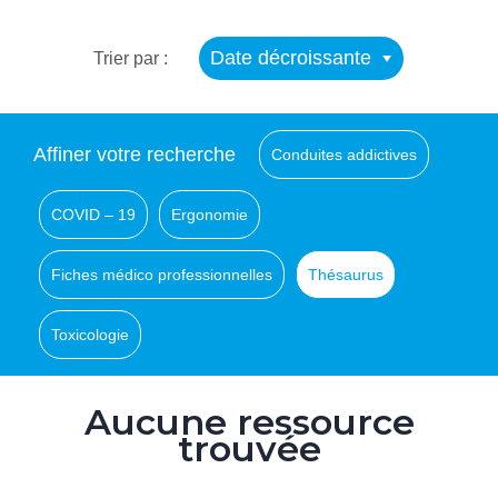
Date décroissante
Trier par :
Affiner votre recherche
Conduites addictives
COVID – 19
Ergonomie
Fiches médico professionnelles
Thésaurus
Toxicologie
Aucune ressource
trouvée