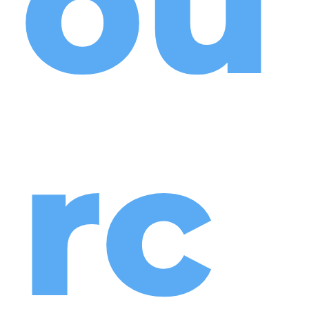
ou
rc