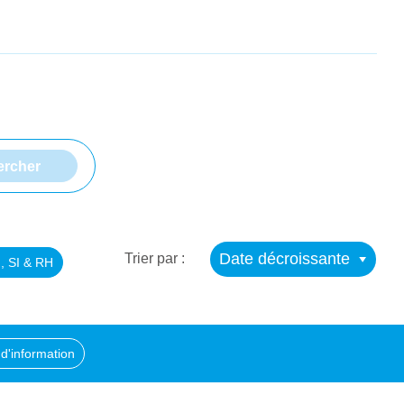
Date décroissante
Trier par :
, SI & RH
d'information