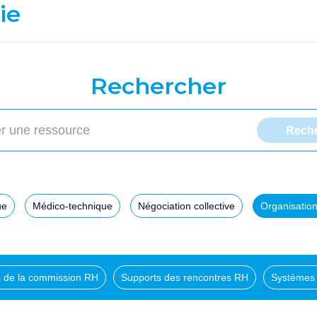
ie
Rechercher
ue
Médico-technique
Négociation collective
Organisation
ls de la commission RH
Supports des rencontres RH
Systèmes 