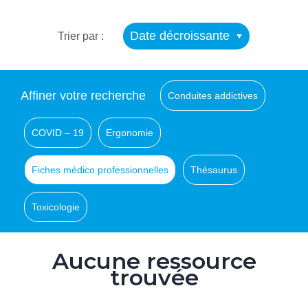
Date décroissante
Trier par :
Affiner votre recherche
Conduites addictives
COVID – 19
Ergonomie
Fiches médico professionnelles
Thésaurus
Toxicologie
Aucune ressource
trouvée