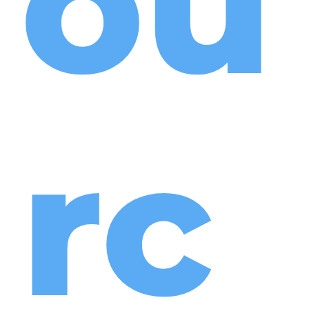
ou
rc