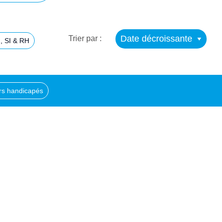
Date décroissante
Trier par :
, SI & RH
urs handicapés