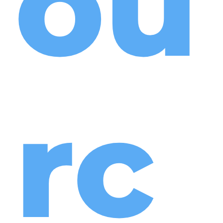
ou
rc