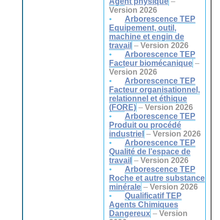
Agent physique
–
Version 2026
Arborescence TEP
Equipement, outil,
machine et engin de
travail
–
Version 2026
Arborescence TEP
Facteur biomécanique
–
Version 2026
Arborescence TEP
Facteur organisationnel,
relationnel et éthique
(FORE)
–
Version 2026
Arborescence TEP
Produit ou procédé
industriel
–
Version 2026
Arborescence TEP
Qualité de l’espace de
travail
–
Version 2026
Arborescence TEP
Roche et autre substance
minérale
–
Version 2026
Qualificatif TEP
Agents Chimiques
Dangereux
–
Version