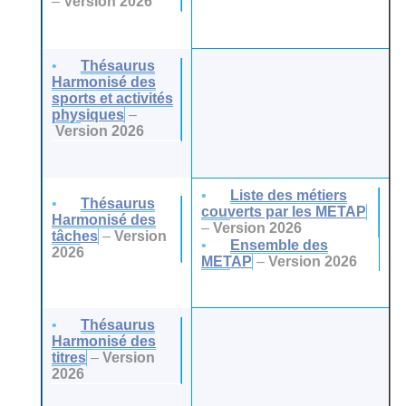
–
Version 2026
Thésaurus
Harmonisé des
sports et activités
physiques
–
Version 2026
Liste des métiers
Thésaurus
couverts par les METAP
Harmonisé des
–
Version 2026
tâches
–
Version
Ensemble des
2026
METAP
–
Version 2026
Thésaurus
Harmonisé des
titres
–
Version
2026