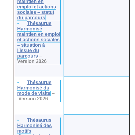
maintien en
emploi et actions
sociales – statut
du parcours
Thésaurus
Harmonisé
maintien en emploi
et actions sociales
– situation à
l’issue du
parcours
–
Version 2026
Thésaurus
Harmonisé du
mode de visite
–
Version 2026
Thésaurus
Harmonisé des
motifs