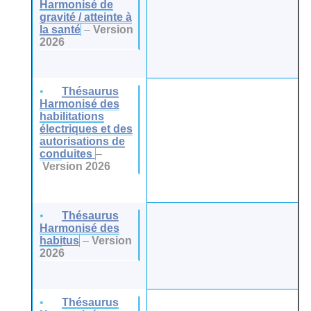
Harmonisé de
gravité / atteinte à
la santé
–
Version
2026
Thésaurus
Harmonisé des
habilitations
électriques et des
autorisations de
conduites
–
Version 2026
Thésaurus
Harmonisé des
habitus
–
Version
2026
Thésaurus