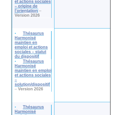
et actions sociales
– origine de
l’orientation
–
Version 2026
Thésaurus
Harmonisé
maintien en
emploi et actions
sociales – statut
du dispositif
Thésaurus
Harmonisé
maintien en emploi
et actions sociales
–
solution/dispositif
–
Version 2026
Thésaurus
Harmonisé