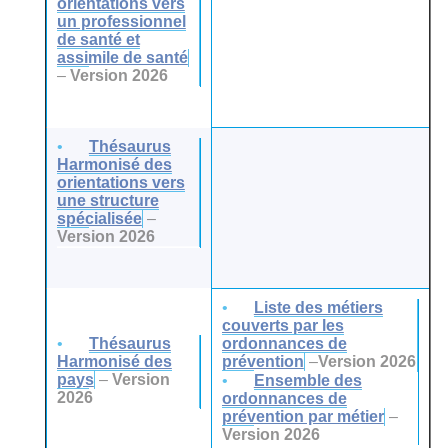
orientations vers
un professionnel
de santé et
assimile de santé
–
Version 2026
Thésaurus
Harmonisé des
orientations vers
une structure
spécialisée
–
Version 2026
Liste des métiers
couverts par les
Thésaurus
ordonnances de
Harmonisé des
prévention
–
Version 2026
pays
–
Version
Ensemble des
2026
ordonnances de
prévention par métier
–
Version 2026