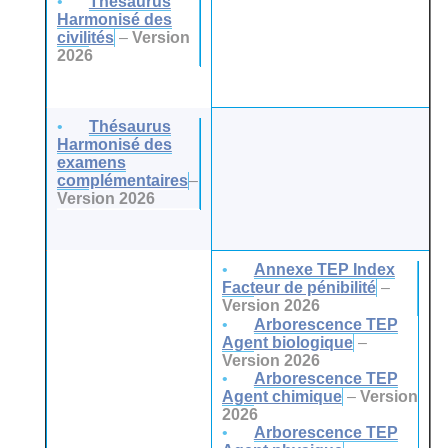
Thésaurus
Harmonisé des
civilités
–
Version
2026
Thésaurus
Harmonisé des
examens
complémentaires
–
Version 2026
Annexe TEP Index
Facteur de pénibilité
–
Version 2026
Arborescence TEP
Agent biologique
–
Version 2026
Arborescence TEP
Agent chimique
–
Version
2026
Arborescence TEP