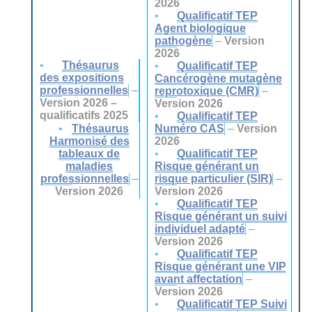
2026
Qualificatif TEP
Agent biologique
pathogène
–
Version
2026
Thésaurus
Qualificatif TEP
des expositions
Cancérogène mutagène
professionnelles
–
reprotoxique (CMR)
–
Version 2026 –
Version 2026
qualificatifs 2025
Qualificatif TEP
Thésaurus
Numéro CAS
–
Version
Harmonisé des
2026
tableaux de
Qualificatif TEP
maladies
Risque générant un
professionnelles
–
risque particulier (SIR)
–
Version 2026
Version 2026
Qualificatif TEP
Risque générant un suivi
individuel adapté
–
Version 2026
Qualificatif TEP
Risque générant une VIP
avant affectation
–
Version 2026
Qualificatif TEP Suivi