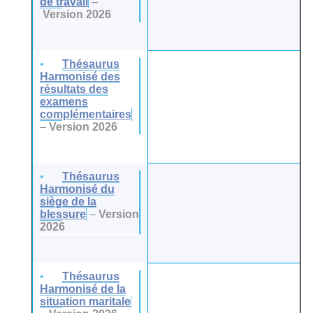
de travail
–
Version 2026
Thésaurus
Harmonisé des
résultats des
examens
complémentaires
–
Version 2026
Thésaurus
Harmonisé du
siège de la
blessure
–
Version
2026
Thésaurus
Harmonisé de la
situation maritale