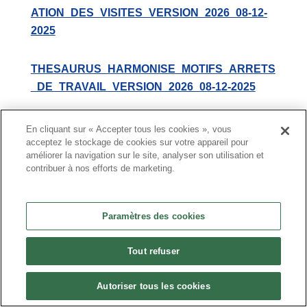
ATION_DES_VISITES_VERSION_2026_08-12-
2025
THESAURUS_HARMONISE_MOTIFS_ARRETS
_DE_TRAVAIL_VERSION_2026_08-12-2025
THESAURUS_HARMONISE_NATURE_DE_LA
En cliquant sur « Accepter tous les cookies », vous
_BLESSURE_VERSION_2026_08-12-2025
acceptez le stockage de cookies sur votre appareil pour
améliorer la navigation sur le site, analyser son utilisation et
contribuer à nos efforts de marketing.
THESAURUS_HARMONISE_NIVEAU_DE_FOR
MATION_VERSION_2026_08-12-2025
Paramètres des cookies
THESAURUS_HARMONISE_NIVEAU_PREVE
Tout refuser
NTION_VERSION_2026_08-12-2025
Autoriser tous les cookies
THESAURUS_HARMONISE_ORIENTATIONS_