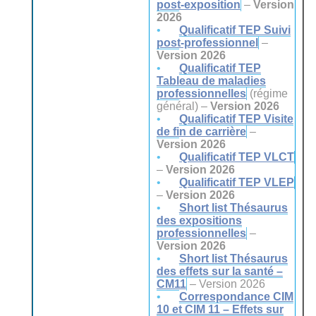
post-exposition
–
Version
2026
Qualificatif TEP Suivi
post-professionnel
–
Version 2026
Qualificatif TEP
Tableau de maladies
professionnelles
(régime
général) –
Version 2026
Qualificatif TEP Visite
de fin de carrière
–
Version 2026
Qualificatif TEP VLCT
–
Version 2026
Qualificatif TEP VLEP
–
Version 2026
Short list Thésaurus
des expositions
professionnelles
–
Version 2026
Short list Thésaurus
des effets sur la santé –
CM11
– Version 2026
Correspondance CIM
10 et CIM 11 – Effets sur