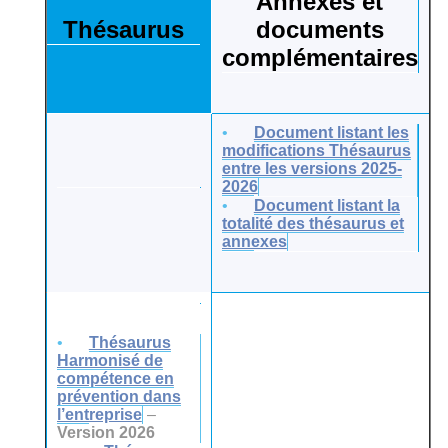
Annexes et
Thésaurus
documents
complémentaires
Document listant les
modifications Thésaurus
entre les versions 2025-
2026
Document listant la
totalité des thésaurus et
annexes
Thésaurus
Harmonisé de
compétence en
prévention dans
l’entreprise
–
Version 2026