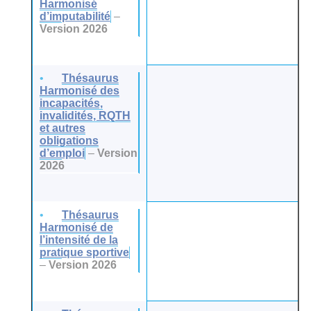
Harmonisé
d’imputabilité
–
Version 2026
Thésaurus
Harmonisé des
incapacités,
invalidités, RQTH
et autres
obligations
d’emploi
–
Version
2026
Thésaurus
Harmonisé de
l’intensité de la
pratique sportive
–
Version 2026