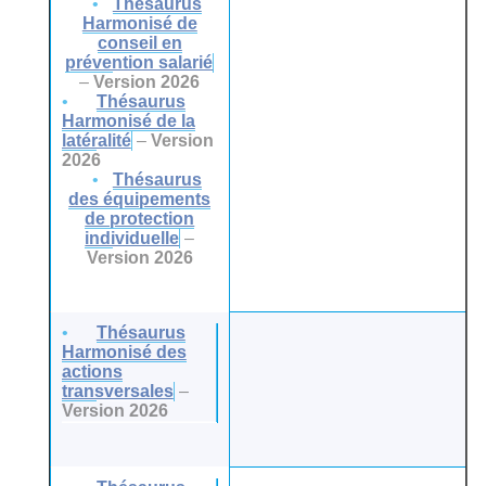
Thésaurus
Harmonisé de
conseil en
prévention salarié
–
Version 2026
Thésaurus
Harmonisé de la
latéralité
–
Version
2026
Thésaurus
des équipements
de protection
individuelle
–
Version 2026
Thésaurus
Harmonisé des
actions
transversales
–
Version 2026