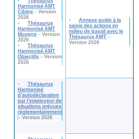
Thésaurus
Harmonisé AMT
Cibles
–
Version
2026
Annexe guide à la
Thésaurus
saisie des actions en
Harmonisé AMT
milieu de travail avec le
Moyens
–
Version
Thésaurus AMT
–
2026
Version 2026
Thésaurus
Harmonisé AMT
Objectifs
–
Version
2026
Thésaurus
Harmonisé
d’autodéclaration
par l’employeur de
situations prévues
réglementairement
–
Version 2026