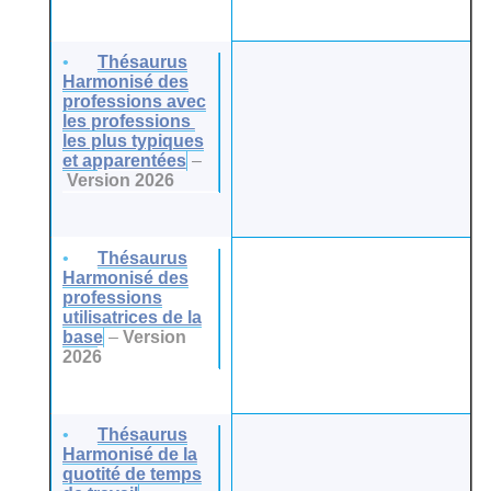
Thésaurus
Harmonisé des
professions avec
les professions
les plus typiques
et apparentées
–
Version 2026
Thésaurus
Harmonisé des
professions
utilisatrices de la
base
–
Version
2026
Thésaurus
Harmonisé de la
quotité de temps