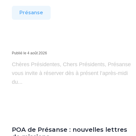
Présanse
Publié le 4 août 2026
Chères Présidentes, Chers Présidents, Présanse
vous invite à réserver dès à présent l’après-midi
du...
POA de Présanse : nouvelles lettres