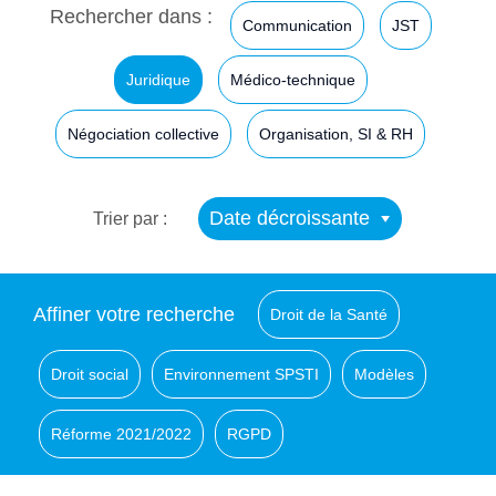
Rechercher dans :
Communication
JST
Juridique
Médico-technique
Négociation collective
Organisation, SI & RH
Date décroissante
Trier par :
Affiner votre recherche
Droit de la Santé
Droit social
Environnement SPSTI
Modèles
Réforme 2021/2022
RGPD