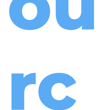
ou
rc