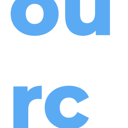
ou
rc