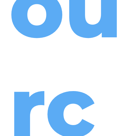
ou
rc