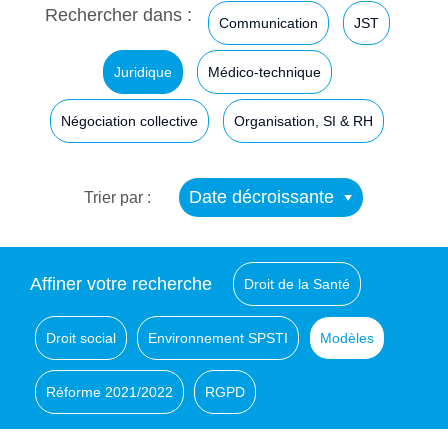
Rechercher dans :
Communication
JST
Juridique
Médico-technique
Négociation collective
Organisation, SI & RH
Date décroissante
Trier par :
Affiner votre recherche
Droit de la Santé
Droit social
Environnement SPSTI
Modèles
Réforme 2021/2022
RGPD