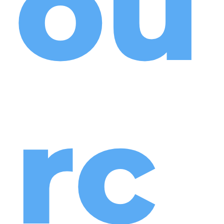
ou
rc