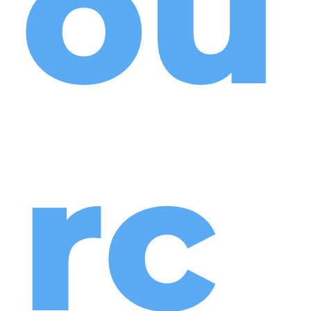
ou
rc