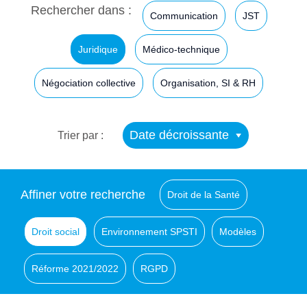
Rechercher dans :
Communication
JST
Juridique
Médico-technique
Négociation collective
Organisation, SI & RH
Date décroissante
Trier par :
Affiner votre recherche
Droit de la Santé
Droit social
Environnement SPSTI
Modèles
Réforme 2021/2022
RGPD