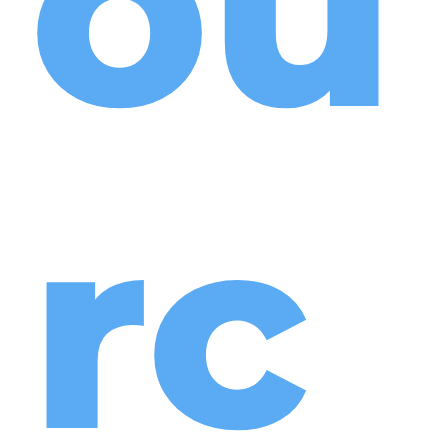
ou
rc