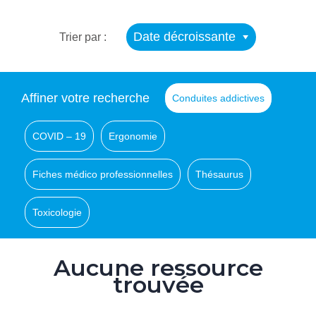
Date décroissante
Trier par :
Affiner votre recherche
Conduites addictives
COVID – 19
Ergonomie
Fiches médico professionnelles
Thésaurus
Toxicologie
Aucune ressource
trouvée