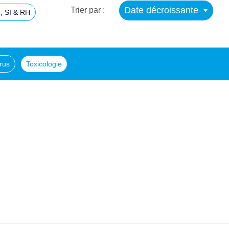
Date décroissante
Trier par :
, SI & RH
rus
Toxicologie