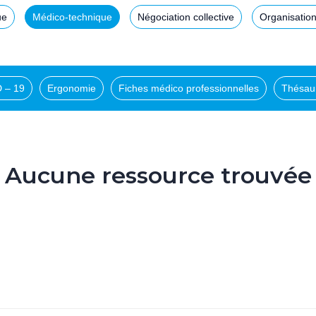
ue
Médico-technique
Négociation collective
Organisation
 – 19
Ergonomie
Fiches médico professionnelles
Thésau
Aucune ressource trouvée