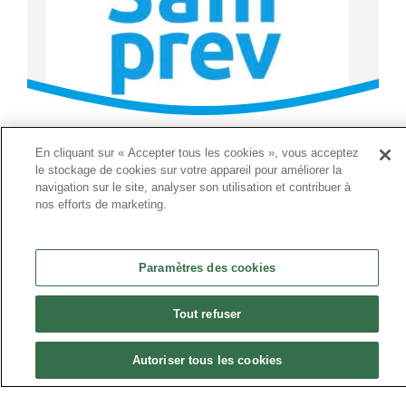
Actualité de la profession
En cliquant sur « Accepter tous les cookies », vous acceptez
le stockage de cookies sur votre appareil pour améliorer la
navigation sur le site, analyser son utilisation et contribuer à
nos efforts de marketing.
MaSanTprev : lancement de
l’appli Santé-Travail
Paramètres des cookies
Publié le 13 mai 2026
Tout refuser
L’application mobile nationale
Autoriser tous les cookies
MaSanTprev, dédiée à la prévention en
santé au travail, est désormais...