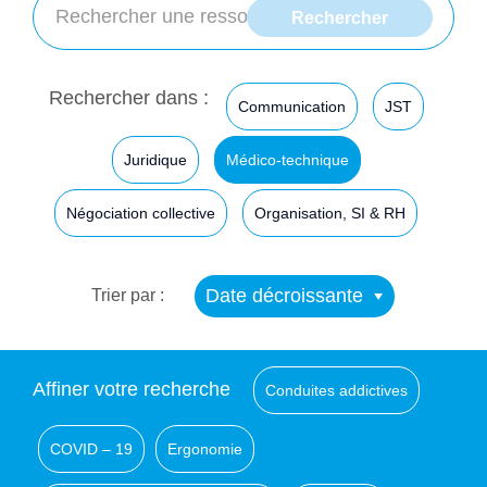
Rechercher dans :
Communication
JST
Juridique
Médico-technique
Négociation collective
Organisation, SI & RH
Date décroissante
Trier par :
Affiner votre recherche
Conduites addictives
COVID – 19
Ergonomie