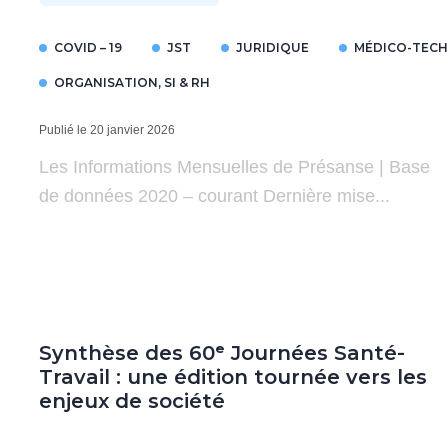
COVID – 19
JST
JURIDIQUE
MÉDICO-TEC
ORGANISATION, SI & RH
Publié le 20 janvier 2026
Les Informations Mensuelles de Présanse | Base
de données 2020 – courant Dernière mise...
Synthèse des 60ᵉ Journées Santé-
Travail : une édition tournée vers les
enjeux de société