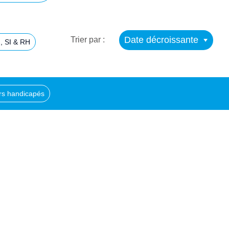
Date décroissante
Trier par :
, SI & RH
urs handicapés