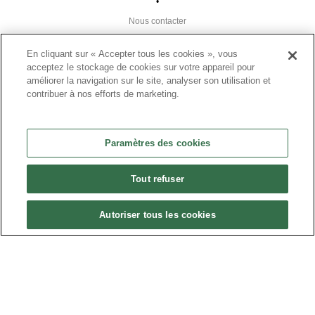
•
Nous contacter
•
En cliquant sur « Accepter tous les cookies », vous
Liens utiles
acceptez le stockage de cookies sur votre appareil pour
améliorer la navigation sur le site, analyser son utilisation et
•
contribuer à nos efforts de marketing.
Plan du site
Paramètres des cookies
•
Paramètres des cookies
FAQ
Tout refuser
•
CGU
Autoriser tous les cookies
•
Mentions légales
•
© 2024 Présanse Tous droits réservés