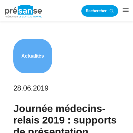
Passer
Passer
Rechercher
à
au
RST
la
contenu
navigation
principal
principale
Actualités
28.06.2019
Journée médecins-
relais 2019 : supports
de présentation