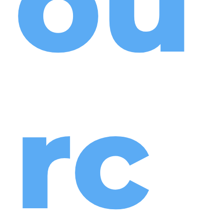
ou
rc