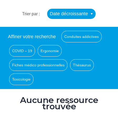
Date décroissante
Trier par :
Affiner votre recherche
Conduites addictives
COVID – 19
Ergonomie
Fiches médico professionnelles
Thésaurus
Toxicologie
Aucune ressource
trouvée