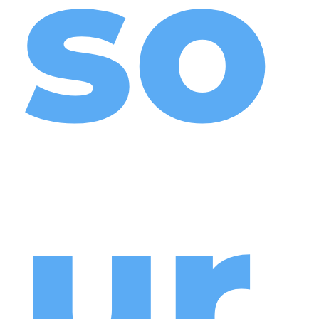
so
ur