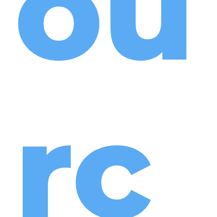
ou
rc