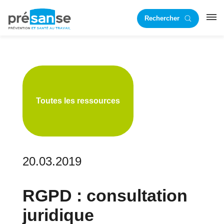
Passer
Passer
Rechercher
à
au
RST
la
contenu
navigation
principal
principale
Toutes les ressources
20.03.2019
RGPD : consultation
juridique