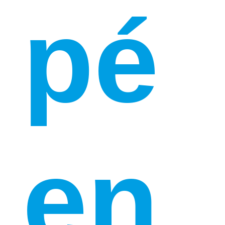
pé
en