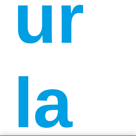
ur
la